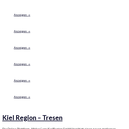
Anzeigen →
Anzeigen →
Anzeigen →
Anzeigen →
Anzeigen →
Anzeigen →
Kiel Region – Tresen
Die Online Plattform „Mokwi“ von KielRegion GmbH benötigt einen neuen modernen