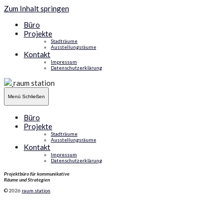
Zum Inhalt springen
Büro
Projekte
Stadträume
Ausstellungsräume
Kontakt
Impressum
Datenschutzerklärung
raum station
Menü
Schließen
Büro
Projekte
Stadträume
Ausstellungsräume
Kontakt
Impressum
Datenschutzerklärung
Projektbüro für kommunikative
Räume und Strategien
© 2026
raum station
.
Kategorie:
projekte
Seite 1 von