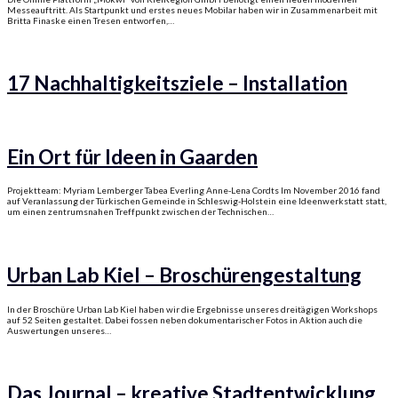
Messeauftritt. Als Startpunkt und erstes neues Mobilar haben wir in Zusammenarbeit mit
Britta Finaske einen Tresen entworfen,…
17 Nachhaltigkeitsziele – Installation
Ein Ort für Ideen in Gaarden
Projektteam: Myriam Lemberger Tabea Everling Anne-Lena Cordts Im November 2016 fand
auf Veranlassung der Türkischen Gemeinde in Schleswig-Holstein eine Ideenwerkstatt statt,
um einen zentrumsnahen Treffpunkt zwischen der Technischen…
Urban Lab Kiel – Broschürengestaltung
In der Broschüre Urban Lab Kiel haben wir die Ergebnisse unseres dreitägigen Workshops
auf 52 Seiten gestaltet. Dabei fossen neben dokumentarischer Fotos in Aktion auch die
Auswertungen unseres…
Das Journal – kreative Stadtentwicklung