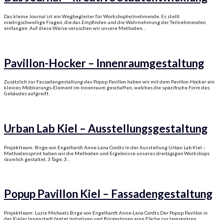
Das kleine Journal ist ein Wegbegleiter für Workshopteilnehmende. Es stellt
niedrigschwellige Fragen, die das Empfinden und die Wahrnehmung der Teilnehmenden
einfangen. Auf diese Weise veruschen wir unsere Methoden…
Pavillon-Hocker – Innenraumgestaltung
Zusätzlich zur Fassadengestaltung des Popup Pavillon haben wir mit dem Pavillon-Hocker ein
kleines Möblierungs-Element im Innenraum geschaffen, welches die spezifische Form des
Gebäudes aufgreift.
Urban Lab Kiel – Ausstellungsgestaltung
Projektteam: Birge von Engelhardt Anne-Lena Cordts In der Ausstellung Urban Lab Kiel –
Methodensprint haben wir die Methoden und Ergebnisse unseres dreitägigen Workshops
räumlich gestaltet. 3 Tage, 3…
Popup Pavillon Kiel – Fassadengestaltung
Projektteam: Luzie Michaels Birge von Engelhardt Anne-Lena Cordts Der Popup Pavillon in
der Kieler Innenstadt bietet Initiativen und BürgerInnen eine Fläche zur temporären