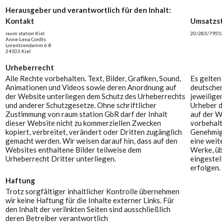
Herausgeber und verantwortlich für den Inhalt:
Kontakt
Umsatzs
raum station Kiel
20/283/7955
Anne-Lena Cordts
Lorentzendamm 6-8
24103 Kiel
Urheberrecht
Alle Rechte vorbehalten. Text, Bilder, Grafiken, Sound,
Es gelten
Animationen und Videos sowie deren Anordnung auf
deutschen
der Website unterliegen dem Schutz des Urheberrechts
jeweilige
und anderer Schutzgesetze. Ohne schriftlicher
Urheber d
Zustimmung von raum station GbR darf der Inhalt
auf der W
dieser Website nicht zu kommerziellen Zwecken
vorbehalt
kopiert, verbreitet, verändert oder Dritten zugänglich
Genehmig
gemacht werden. Wir weisen darauf hin, dass auf den
eine wei
Websites enthaltene Bilder teilweise dem
Werke, üb
Urheberrecht Dritter unterliegen.
eingestel
erfolgen.
Haftung
Trotz sorgfältiger inhaltlicher Kontrolle übernehmen
wir keine Haftung für die Inhalte externer Links. Für
den Inhalt der verlinkten Seiten sind ausschließlich
deren Betreiber verantwortlich