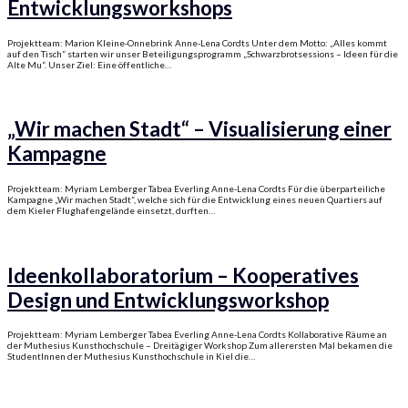
Entwicklungsworkshops
Projektteam: Marion Kleine-Onnebrink Anne-Lena Cordts Unter dem Motto: „Alles kommt
auf den Tisch“ starten wir unser Beteiligungsprogramm „Schwarzbrotsessions – Ideen für die
Alte Mu“. Unser Ziel: Eine öffentliche…
„Wir machen Stadt“ – Visualisierung einer
Kampagne
Projektteam: Myriam Lemberger Tabea Everling Anne-Lena Cordts Für die überparteiliche
Kampagne „Wir machen Stadt“, welche sich für die Entwicklung eines neuen Quartiers auf
dem Kieler Flughafengelände einsetzt, durften…
Ideenkollaboratorium – Kooperatives
Design und Entwicklungsworkshop
Projektteam: Myriam Lemberger Tabea Everling Anne-Lena Cordts Kollaborative Räume an
der Muthesius Kunsthochschule – Dreitägiger Workshop Zum allerersten Mal bekamen die
StudentInnen der Muthesius Kunsthochschule in Kiel die…