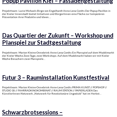
Popup Pavillon Kiel – Fassadengestaltung
Projektteam: Luzie Michaels Birge von Engelhardt Anne-Lena Cordts Der Popup Pavillon in
der Kieler Innenstadt bietet Initiativen und BürgerInnen eine Fläche zur temporären
Präsentation ihrer Produkte und Ideen….
Das Quartier der Zukunft – Workshop und
Planspiel zur Stadtgestaltung
Projektteam: Marion Kleine-Onnebrink Anne-Lena Cordts Ein Planspiel auf dem Muddimarkt
der Kieler Woche Zwei Tage, zwei Workshops. Auf dem Muddimarkt haben wir mit Kieler
Woche Besuchern zwei Planspiele…
Futur 3 – Rauminstallation Kunstfestival
Projektteam: Marion Kleine-Onnebrink Anne-Lena Cordts PRIMA KUNST // POPSHOP //
STUDIO 18 // FAHRRADKINOKOMBINAT // RAUM STATION // PAPIERLADEN Das
KünstlerInnen-Netzwerk „Netzwerk für Revolutionäre Ungeduld“ hat im Herbst…
Schwarzbrotsessions –