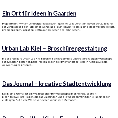
Ein Ort für Ideen in Gaarden
Projektteam: Myriam Lemberger Tabea Everling Anne-Lena Cordts Im November 2016 fand
auf Veranlassung der Türkischen Gemeinde in Schleswig-Holstein eine Ideenwerkstatt statt,
um einen zentrumsnahen Treffpunkt zwischen der Technischen…
Urban Lab Kiel – Broschürengestaltung
In der Broschüre Urban Lab Kiel haben wir die Ergebnisse unseres dreitägigen Workshops
auf 52 Seiten gestaltet. Dabei fossen neben dokumentarischer Fotos in Aktion auch die
Auswertungen unseres…
Das Journal – kreative Stadtentwicklung
Das kleine Journal ist ein Wegbegleiter für Workshopteilnehmende. Es stellt
niedrigschwellige Fragen, die das Empfinden und die Wahrnehmung der Teilnehmenden
einfangen. Auf diese Weise veruschen wir unsere Methoden…