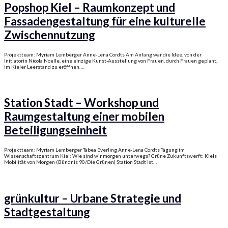
Popshop Kiel – Raumkonzept und
Fassadengestaltung für eine kulturelle
Zwischennutzung
Projektteam: Myriam Lemberger Anne-Lena Cordts Am Anfang war die Idee, von der
Initiatorin Nicola Noelle, eine einzige Kunst-Ausstellung von Frauen, durch Frauen geplant,
im Kieler Leerstand zu eröffnen….
Station Stadt – Workshop und
Raumgestaltung einer mobilen
Beteiligungseinheit
Projektteam: Myriam Lemberger Tabea Everling Anne-Lena Cordts Tagung im
Wissenschaftszentrum Kiel: Wie sind wir morgen unterwegs? Grüne Zukunftswerft: Kiels
Mobilität von Morgen (Bündnis 90/Die Grünen) Station Stadt ist…
grünkultur – Urbane Strategie und
Stadtgestaltung