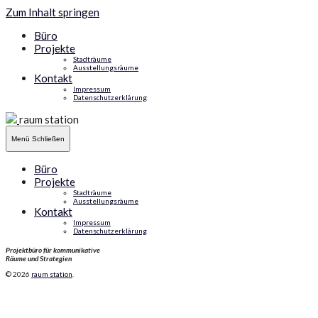
Zum Inhalt springen
Büro
Projekte
Stadträume
Ausstellungsräume
Kontakt
Impressum
Datenschutzerklärung
raum station
Menü
Schließen
Büro
Projekte
Stadträume
Ausstellungsräume
Kontakt
Impressum
Datenschutzerklärung
Projektbüro für kommunikative
Räume und Strategien
© 2026
raum station
.
Kategorie:
urbane strategien