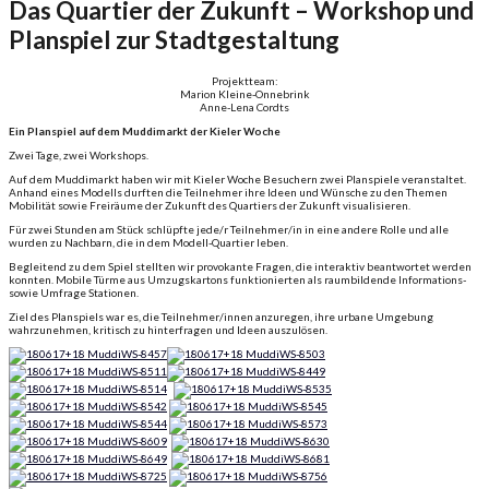
Das Quartier der Zukunft – Workshop und
Planspiel zur Stadtgestaltung
Projektteam:
Marion Kleine-Onnebrink
Anne-Lena Cordts
Ein Planspiel auf dem Muddimarkt der Kieler Woche
Zwei Tage, zwei Workshops.
Auf dem Muddimarkt haben wir mit Kieler Woche Besuchern zwei Planspiele veranstaltet.
Anhand eines Modells durften die Teilnehmer ihre Ideen und Wünsche zu den Themen
Mobilität sowie Freiräume der Zukunft des Quartiers der Zukunft visualisieren.
Für zwei Stunden am Stück schlüpfte jede/r Teilnehmer/in in eine andere Rolle und alle
wurden zu Nachbarn, die in dem Modell-Quartier leben.
Begleitend zu dem Spiel stellten wir provokante Fragen, die interaktiv beantwortet werden
konnten. Mobile Türme aus Umzugskartons funktionierten als raumbildende Informations-
sowie Umfrage Stationen.
Ziel des Planspiels war es, die Teilnehmer/innen anzuregen, ihre urbane Umgebung
wahrzunehmen, kritisch zu hinterfragen und Ideen auszulösen.