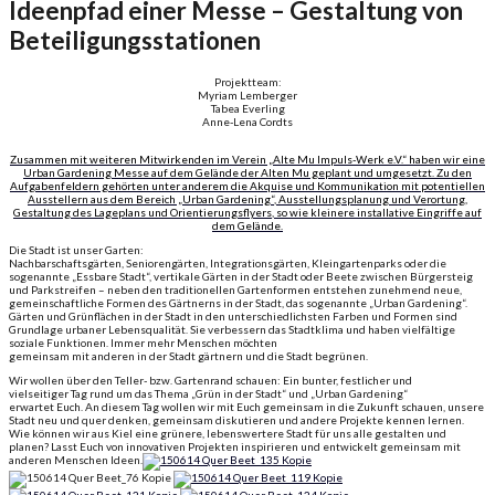
Ideenpfad einer Messe – Gestaltung von
Beteiligungsstationen
Projektteam:
Myriam Lemberger
Tabea Everling
Anne-Lena Cordts
Zusammen mit weiteren Mitwirkenden im Verein „Alte Mu Impuls-Werk e.V.“ haben wir eine
Urban Gardening Messe auf dem Gelände der Alten Mu geplant und umgesetzt. Zu den
Aufgabenfeldern gehörten unter anderem die Akquise und Kommunikation mit potentiellen
Ausstellern aus dem Bereich „Urban Gardening“, Ausstellungsplanung und Verortung,
Gestaltung des Lageplans und Orientierungsflyers, so wie kleinere installative Eingriffe auf
dem Gelände.
Die Stadt ist unser Garten:
Nachbarschaftsgärten, Seniorengärten, Integrationsgärten, Kleingartenparks oder die
sogenannte „Essbare Stadt“, vertikale Gärten in der Stadt oder Beete zwischen Bürgersteig
und Parkstreifen – neben den traditionellen Gartenformen entstehen zunehmend neue,
gemeinschaftliche Formen des Gärtnerns in der Stadt, das sogenannte „Urban Gardening“.
Gärten und Grünflächen in der Stadt in den unterschiedlichsten Farben und Formen sind
Grundlage urbaner Lebensqualität. Sie verbessern das Stadtklima und haben vielfältige
soziale Funktionen. Immer mehr Menschen möchten
gemeinsam mit anderen in der Stadt gärtnern und die Stadt begrünen.
Wir wollen über den Teller- bzw. Gartenrand schauen: Ein bunter, festlicher und
vielseitiger Tag rund um das Thema „Grün in der Stadt“ und „Urban Gardening“
erwartet Euch. An diesem Tag wollen wir mit Euch gemeinsam in die Zukunft schauen, unsere
Stadt neu und quer denken, gemeinsam diskutieren und andere Projekte kennen lernen.
Wie können wir aus Kiel eine grünere, lebenswertere Stadt für uns alle gestalten und
planen? Lasst Euch von innovativen Projekten inspirieren und entwickelt gemeinsam mit
anderen Menschen Ideen.