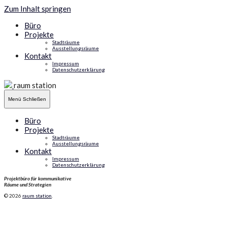
Zum Inhalt springen
Büro
Projekte
Stadträume
Ausstellungsräume
Kontakt
Impressum
Datenschutzerklärung
raum station
Menü
Schließen
Büro
Projekte
Stadträume
Ausstellungsräume
Kontakt
Impressum
Datenschutzerklärung
Projektbüro für kommunikative
Räume und Strategien
© 2026
raum station
.
Schlagwort:
Kiel