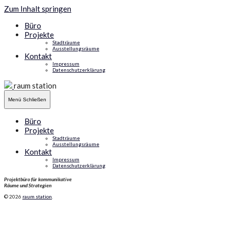
Zum Inhalt springen
Büro
Projekte
Stadträume
Ausstellungsräume
Kontakt
Impressum
Datenschutzerklärung
raum station
Menü
Schließen
Büro
Projekte
Stadträume
Ausstellungsräume
Kontakt
Impressum
Datenschutzerklärung
Projektbüro für kommunikative
Räume und Strategien
© 2026
raum station
.
Schlagwort:
Erleben